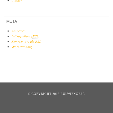
Glossar
META
Anmelden
Beitrags-Feed (
RSS
)
Kommentare als
RSS
WordPress.org
© COPYRIGHT 2018 BULWIENGESA